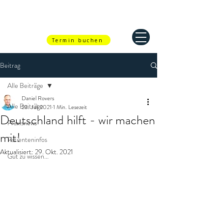
Termin buchen
Beitrag
Alle Beiträge
Daniel Rovers
Alle Beiträge
23. Juli 2021
1 Min. Lesezeit
Deutschland hilft - wir machen
Praxisnews
mit!
Patienteninfos
Aktualisiert:
29. Okt. 2021
Gut zu wissen...